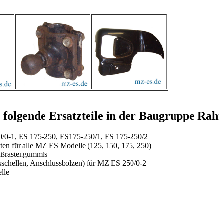
. folgende Ersatzteile in der Baugruppe Ra
50/0-1, ES 175-250, ES175-250/1, ES 175-250/2
nten für alle MZ ES Modelle (125, 150, 175, 250)
Fußrastengummis
sschellen, Anschlussbolzen) für MZ ES 250/0-2
lle